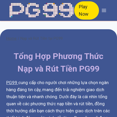
Skip
Play
to
Now
content
Home
/
Nạp và Rút Tiền tại PG99
Tổng Hợp
Phương Thức
Nạp và Rút Tiền PG99
PG99
cung cấp cho người chơi những lựa chọn ngân
hàng đáng tin cậy, mang đến trải nghiệm giao dịch
thuận tiện và nhanh chóng. Dưới đây là cái nhìn tổng
quan về các phương thức nạp tiền và rút tiền, đồng
thời hướng dẫn bạn cách thực hiện giao dịch trên các