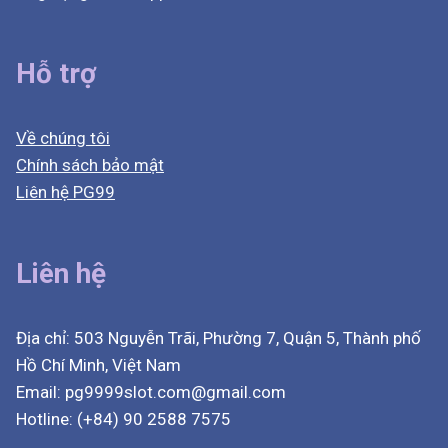
Hỗ trợ
Về chúng tôi
Chính sách bảo mật
Liên hệ PG99
Liên hệ
Địa chỉ: 503 Nguyễn Trãi, Phường 7, Quận 5, Thành phố
Hồ Chí Minh, Việt Nam
Email:
pg9999slot.com@gmail.com
Hotline: (+84) 90 2588 7575