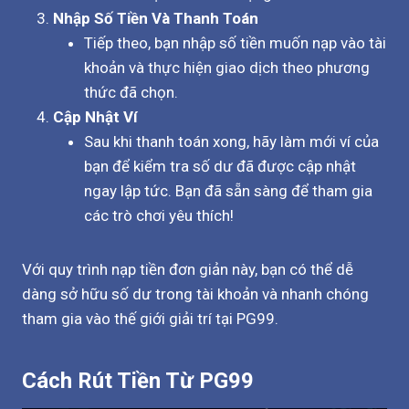
Nhập Số Tiền Và Thanh Toán
Tiếp theo, bạn nhập số tiền muốn nạp vào tài
khoản và thực hiện giao dịch theo phương
thức đã chọn.
Cập Nhật Ví
Sau khi thanh toán xong, hãy làm mới ví của
bạn để kiểm tra số dư đã được cập nhật
ngay lập tức. Bạn đã sẵn sàng để tham gia
các trò chơi yêu thích!
Với quy trình nạp tiền đơn giản này, bạn có thể dễ
dàng sở hữu số dư trong tài khoản và nhanh chóng
tham gia vào thế giới giải trí tại PG99.
Cách Rút Tiền Từ PG99