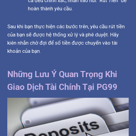
cả đều chính xác, nhấn vào nút “Rút Tiền” để
hoàn thành yêu cầu.
Sau khi bạn thực hiện các bước trên, yêu cầu rút tiền
của bạn sẽ được hệ thống xử lý và phê duyệt. Hãy
kiên nhẫn chờ đợi để số tiền được chuyển vào tài
khoản của bạn.
Những Lưu Ý Quan Trọng Khi
Giao Dịch Tài Chính Tại PG99