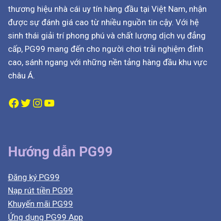
thương hiệu nhà cái uy tín hàng đầu tại Việt Nam, nhận
được sự đánh giá cao từ nhiều nguồn tin cậy. Với hệ
sinh thái giải trí phong phú và chất lượng dịch vụ đẳng
cấp, PG99 mang đến cho người chơi trải nghiệm đỉnh
cao, sánh ngang với những nền tảng hàng đầu khu vực
châu Á.
#
Twitter
Instagram
#
Hướng dẫn PG99
Đăng ký PG99
Nạp rút tiền PG99
Khuyến mãi PG99
Ứng dụng PG99 App