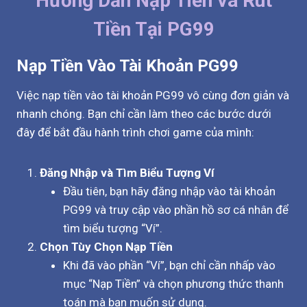
Hướng Dẫn Nạp Tiền và Rút
Tiền Tại PG99
Nạp Tiền Vào Tài Khoản PG99
Việc nạp tiền vào tài khoản PG99 vô cùng đơn giản và
nhanh chóng. Bạn chỉ cần làm theo các bước dưới
đây để bắt đầu hành trình chơi game của mình:
Đăng Nhập và Tìm Biểu Tượng Ví
Đầu tiên, bạn hãy đăng nhập vào tài khoản
PG99 và truy cập vào phần hồ sơ cá nhân để
tìm biểu tượng “Ví”.
Chọn Tùy Chọn Nạp Tiền
Khi đã vào phần “Ví”, bạn chỉ cần nhấp vào
mục “Nạp Tiền” và chọn phương thức thanh
toán mà bạn muốn sử dụng.