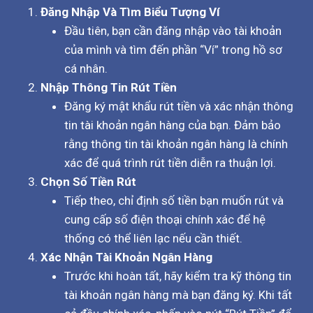
Đăng Nhập Và Tìm Biểu Tượng Ví
Đầu tiên, bạn cần đăng nhập vào tài khoản
của mình và tìm đến phần “Ví” trong hồ sơ
cá nhân.
Nhập Thông Tin Rút Tiền
Đăng ký mật khẩu rút tiền và xác nhận thông
tin tài khoản ngân hàng của bạn. Đảm bảo
rằng thông tin tài khoản ngân hàng là chính
xác để quá trình rút tiền diễn ra thuận lợi.
Chọn Số Tiền Rút
Tiếp theo, chỉ định số tiền bạn muốn rút và
cung cấp số điện thoại chính xác để hệ
thống có thể liên lạc nếu cần thiết.
Xác Nhận Tài Khoản Ngân Hàng
Trước khi hoàn tất, hãy kiểm tra kỹ thông tin
tài khoản ngân hàng mà bạn đăng ký. Khi tất