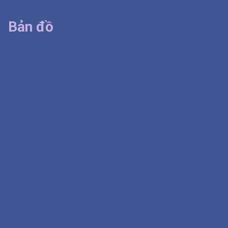
Bản đồ