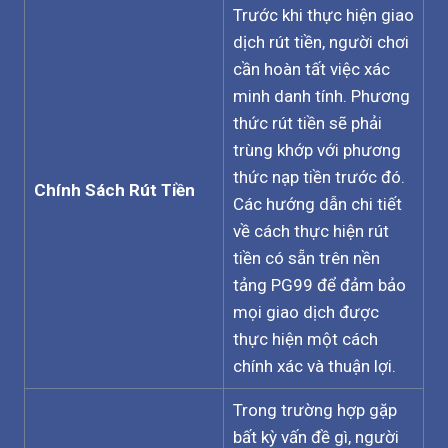
Trước khi thực hiện giao
dịch rút tiền, người chơi
cần hoàn tất việc xác
minh danh tính. Phương
thức rút tiền sẽ phải
trùng khớp với phương
thức nạp tiền trước đó.
Chính Sách Rút Tiền
Các hướng dẫn chi tiết
về cách thực hiện rút
tiền có sẵn trên nền
tảng PG99 để đảm bảo
mọi giao dịch được
thực hiện một cách
chính xác và thuận lợi.
Trong trường hợp gặp
bất kỳ vấn đề gì, người