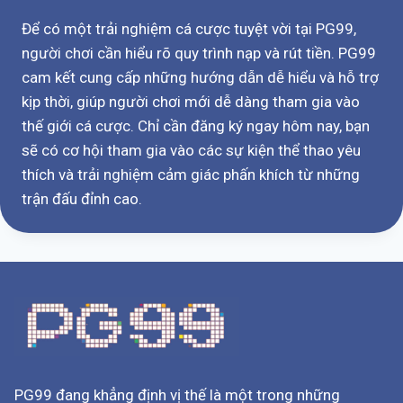
Để có một trải nghiệm cá cược tuyệt vời tại PG99,
người chơi cần hiểu rõ quy trình nạp và rút tiền. PG99
cam kết cung cấp những hướng dẫn dễ hiểu và hỗ trợ
kịp thời, giúp người chơi mới dễ dàng tham gia vào
thế giới cá cược. Chỉ cần đăng ký ngay hôm nay, bạn
sẽ có cơ hội tham gia vào các sự kiện thể thao yêu
thích và trải nghiệm cảm giác phấn khích từ những
trận đấu đỉnh cao.
PG99 đang khẳng định vị thế là một trong những