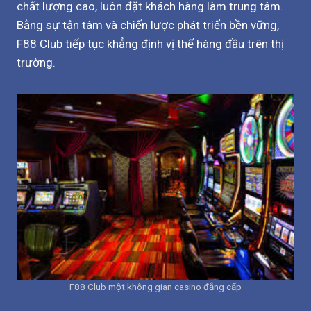
chất lượng cao, luôn đặt khách hàng làm trung tâm.
Bằng sự tận tâm và chiến lược phát triển bền vững,
F88 Club tiếp tục khẳng định vị thế hàng đầu trên thị
trường.
F88 Club một không gian casino đẳng cấp