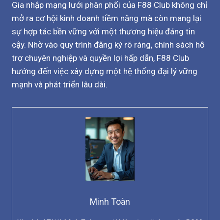
Gia nhập mạng lưới phân phối của F88 Club không chỉ
mở ra cơ hội kinh doanh tiềm năng mà còn mang lại
sự hợp tác bền vững với một thương hiệu đáng tin
cậy. Nhờ vào quy trình đăng ký rõ ràng, chính sách hỗ
trợ chuyên nghiệp và quyền lợi hấp dẫn, F88 Club
hướng đến việc xây dựng một hệ thống đại lý vững
mạnh và phát triển lâu dài.
Minh Toàn