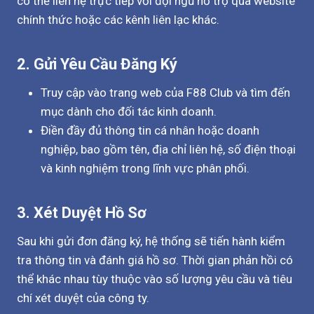
có thể liên hệ trực tiếp với đội ngũ hỗ trợ qua website
chính thức hoặc các kênh liên lạc khác.
2. Gửi Yêu Cầu Đăng Ký
Truy cập vào trang web của F88 Club và tìm đến
mục dành cho đối tác kinh doanh.
Điền đầy đủ thông tin cá nhân hoặc doanh
nghiệp, bao gồm tên, địa chỉ liên hệ, số điện thoại
và kinh nghiệm trong lĩnh vực phân phối.
3. Xét Duyệt Hồ Sơ
Sau khi gửi đơn đăng ký, hệ thống sẽ tiến hành kiểm
tra thông tin và đánh giá hồ sơ. Thời gian phản hồi có
thể khác nhau tùy thuộc vào số lượng yêu cầu và tiêu
chí xét duyệt của công ty.