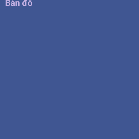
Bản đồ