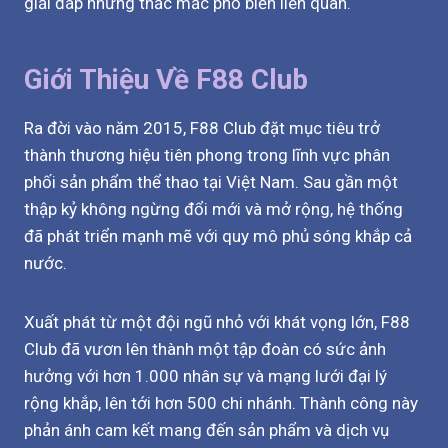
giải đáp những thắc mắc phổ biến liên quan.
Giới Thiệu Về F88 Club
Ra đời vào năm 2015, F88 Club đặt mục tiêu trở
thành thương hiệu tiên phong trong lĩnh vực phân
phối sản phẩm thể thao tại Việt Nam. Sau gần một
thập kỷ không ngừng đổi mới và mở rộng, hệ thống
đã phát triển mạnh mẽ với quy mô phủ sóng khắp cả
nước.
Xuất phát từ một đội ngũ nhỏ với khát vọng lớn, F88
Club đã vươn lên thành một tập đoàn có sức ảnh
hưởng với hơn 1.000 nhân sự và mạng lưới đại lý
rộng khắp, lên tới hơn 500 chi nhánh. Thành công này
phản ánh cam kết mang đến sản phẩm và dịch vụ