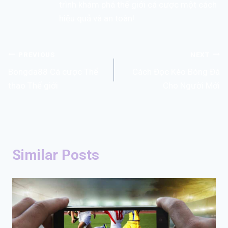
trình khám phá thế giới cá cược một cách
hiệu quả và an toàn!
Điều
PREVIOUS
NEXT
Bongda88 Cá cược Thể
Cách Đọc Kèo Bóng Đá
hướng
thao Thế giới
Cho Người Mới
bài
viết
Similar Posts