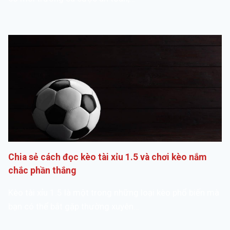
Chia sẻ cách đọc kèo tài xỉu 1.5 và chơi kèo nắm
chắc phần thắng
Kèo tài xỉu 1.5 là một trong những loại kèo phổ biến mà
bạn có thể bắt gặp thường xuyên…