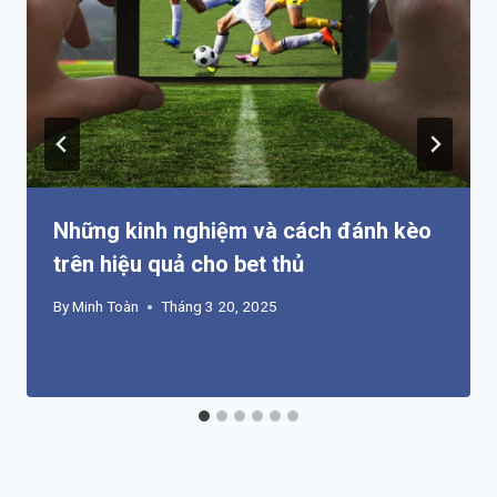
Những kinh nghiệm và cách đánh kèo
trên hiệu quả cho bet thủ
By
Minh Toàn
Tháng 3 20, 2025