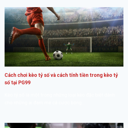
Cách chơi kèo tỷ số và cách tính tiền trong kèo tỷ
số tại PG99
Kèo tỷ số là một trong những loại kèo đặc biệt dành
cho những ai đam mê cá cược bóng…