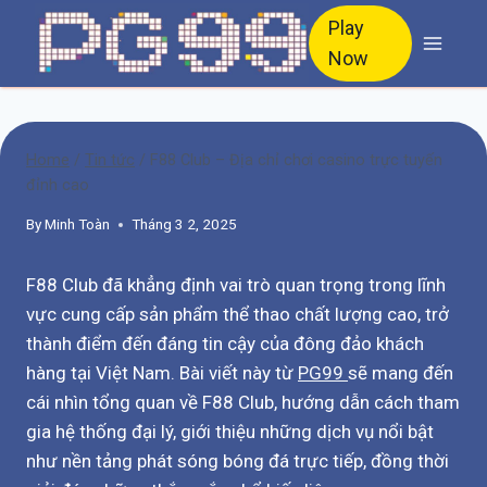
Skip
Play
to
Now
content
Home
/
Tin tức
/
F88 Club – Địa chỉ chơi casino trực tuyến
đỉnh cao
By
Minh Toàn
Tháng 3 2, 2025
F88 Club đã khẳng định vai trò quan trọng trong lĩnh
vực cung cấp sản phẩm thể thao chất lượng cao, trở
thành điểm đến đáng tin cậy của đông đảo khách
hàng tại Việt Nam. Bài viết này từ
PG99
sẽ mang đến
cái nhìn tổng quan về F88 Club, hướng dẫn cách tham
gia hệ thống đại lý, giới thiệu những dịch vụ nổi bật
như nền tảng phát sóng bóng đá trực tiếp, đồng thời