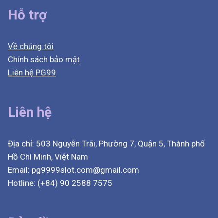
Hỗ trợ
Về chúng tôi
Chính sách bảo mật
Liên hệ PG99
Liên hệ
Địa chỉ: 503 Nguyễn Trãi, Phường 7, Quận 5, Thành phố
Hồ Chí Minh, Việt Nam
Email:
pg9999slot.com@gmail.com
Hotline: (+84) 90 2588 7575