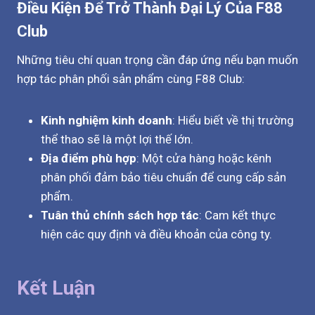
Điều Kiện Để Trở Thành Đại Lý Của F88
Club
Những tiêu chí quan trọng cần đáp ứng nếu bạn muốn
hợp tác phân phối sản phẩm cùng F88 Club:
Kinh nghiệm kinh doanh
: Hiểu biết về thị trường
thể thao sẽ là một lợi thế lớn.
Địa điểm phù hợp
: Một cửa hàng hoặc kênh
phân phối đảm bảo tiêu chuẩn để cung cấp sản
phẩm.
Tuân thủ chính sách hợp tác
: Cam kết thực
hiện các quy định và điều khoản của công ty.
Kết Luận