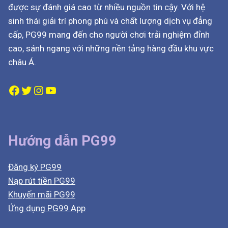
được sự đánh giá cao từ nhiều nguồn tin cậy. Với hệ
sinh thái giải trí phong phú và chất lượng dịch vụ đẳng
cấp, PG99 mang đến cho người chơi trải nghiệm đỉnh
cao, sánh ngang với những nền tảng hàng đầu khu vực
châu Á.
#
Twitter
Instagram
#
Hướng dẫn PG99
Đăng ký PG99
Nạp rút tiền PG99
Khuyến mãi PG99
Ứng dụng PG99 App