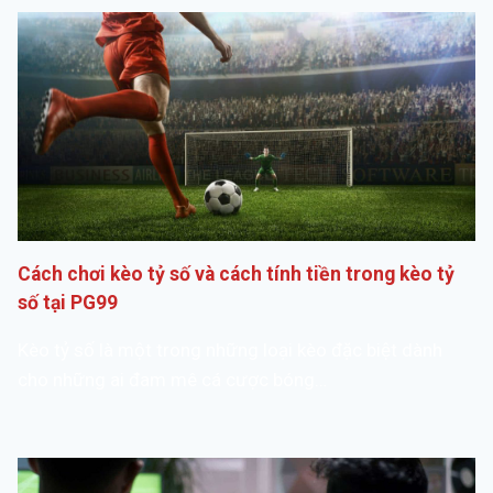
Cách chơi kèo tỷ số và cách tính tiền trong kèo tỷ
số tại PG99
Kèo tỷ số là một trong những loại kèo đặc biệt dành
cho những ai đam mê cá cược bóng…