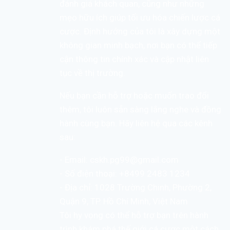
đánh giá khách quan, cũng như những
mẹo hữu ích giúp tối ưu hóa chiến lược cá
cược. Định hướng của tôi là xây dựng một
không gian minh bạch, nơi bạn có thể tiếp
cận thông tin chính xác và cập nhật liên
tục về thị trường.
Nếu bạn cần hỗ trợ hoặc muốn trao đổi
thêm, tôi luôn sẵn sàng lắng nghe và đồng
hành cùng bạn. Hãy liên hệ qua các kênh
sau:
- Email:
cskh.pg99@gmail.com
- Số điện thoại: +8499 2483 1234
- Địa chỉ: 1028 Trường Chinh, Phường 2,
Quận 9, TP. Hồ Chí Minh, Việt Nam
Tôi hy vọng có thể hỗ trợ bạn trên hành
trình khám phá thế giới cá cược một cách