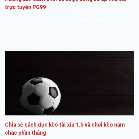
trực tuyến PG99
Việc lựa chọn một nhà cái uy tín như PG99 sẽ giúp bạn
có môi trường cá cược an toàn,…
Chia sẻ cách đọc kèo tài xỉu 1.5 và chơi kèo nắm
chắc phần thắng