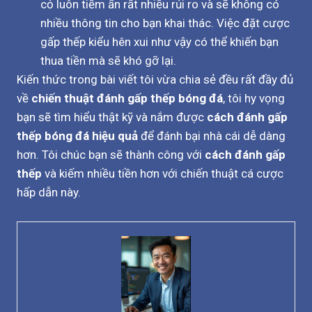
cỏ luôn tiềm ẩn rất nhiều rủi ro và sẽ không có
nhiều thông tin cho bạn khai thác. Việc đặt cược
gấp thếp kiểu hên xui như vậy có thể khiến bạn
thua tiền mà sẽ khó gỡ lại.
Kiến thức trong bài viết tôi vừa chia sẻ đều rất đầy đủ
về
chiến thuật đánh gấp thếp bóng đá
, tôi hy vọng
bạn sẽ tìm hiểu thật kỹ và nắm được
cách đánh gấp
thếp bóng đá hiệu quả
để đánh bại nhà cái dễ dàng
hơn. Tôi chúc bạn sẽ thành công với
cách đánh gấp
thếp
và kiếm nhiều tiền hơn với chiến thuật cá cược
hấp dẫn này.