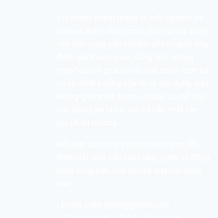
Với mong muốn mang lại trải nghiệm an
toàn và thú vị cho người chơi, tôi tập trung
vào việc cung cấp các bài viết chuyên sâu,
đánh giá khách quan, cũng như những
mẹo hữu ích giúp tối ưu hóa chiến lược cá
cược. Định hướng của tôi là xây dựng một
không gian minh bạch, nơi bạn có thể tiếp
cận thông tin chính xác và cập nhật liên
tục về thị trường.
Nếu bạn cần hỗ trợ hoặc muốn trao đổi
thêm, tôi luôn sẵn sàng lắng nghe và đồng
hành cùng bạn. Hãy liên hệ qua các kênh
sau:
- Email:
cskh.pg99@gmail.com