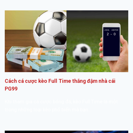
Cách cá cược kèo Full Time thắng đậm nhà cái
PG99
Khi tham gia cá cược bóng đá, kèo Full Time là một
trong những loại kèo phổ biến mà bạn…