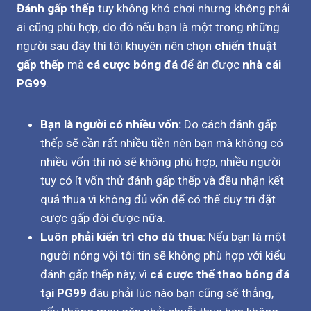
Đánh gấp thếp
tuy không khó chơi nhưng không phải
ai cũng phù hợp, do đó nếu bạn là một trong những
người sau đây thì tôi khuyên nên chọn
chiến thuật
gấp thếp
mà
cá cược bóng đá
để ăn được
nhà cái
PG99
.
Bạn là người có nhiều vốn:
Do cách đánh gấp
thếp sẽ cần rất nhiều tiền nên bạn mà không có
nhiều vốn thì nó sẽ không phù hợp, nhiều người
tuy có ít vốn thử đánh gấp thếp và đều nhận kết
quả thua vì không đủ vốn để có thể duy trì đặt
cược gấp đôi được nữa.
Luôn phải kiến trì cho dù thua:
Nếu bạn là một
người nóng vội tôi tin sẽ không phù hợp với kiểu
đánh gấp thếp này, vì
cá cược thể thao bóng đá
tại PG99
đâu phải lúc nào bạn cũng sẽ thắng,