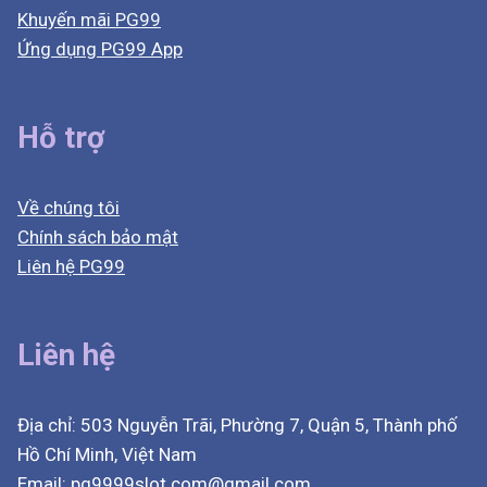
Khuyến mãi PG99
Ứng dụng PG99 App
Hỗ trợ
Về chúng tôi
Chính sách bảo mật
Liên hệ PG99
Liên hệ
Địa chỉ: 503 Nguyễn Trãi, Phường 7, Quận 5, Thành phố
Hồ Chí Minh, Việt Nam
Email:
pg9999slot.com@gmail.com