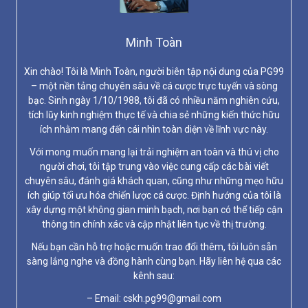
Minh Toàn
Xin chào! Tôi là Minh Toàn, người biên tập nội dung của PG99
– một nền tảng chuyên sâu về cá cược trực tuyến và sòng
bạc. Sinh ngày 1/10/1988, tôi đã có nhiều năm nghiên cứu,
tích lũy kinh nghiệm thực tế và chia sẻ những kiến thức hữu
ích nhằm mang đến cái nhìn toàn diện về lĩnh vực này.
Với mong muốn mang lại trải nghiệm an toàn và thú vị cho
người chơi, tôi tập trung vào việc cung cấp các bài viết
chuyên sâu, đánh giá khách quan, cũng như những mẹo hữu
ích giúp tối ưu hóa chiến lược cá cược. Định hướng của tôi là
xây dựng một không gian minh bạch, nơi bạn có thể tiếp cận
thông tin chính xác và cập nhật liên tục về thị trường.
Nếu bạn cần hỗ trợ hoặc muốn trao đổi thêm, tôi luôn sẵn
sàng lắng nghe và đồng hành cùng bạn. Hãy liên hệ qua các
kênh sau:
– Email:
cskh.pg99@gmail.com