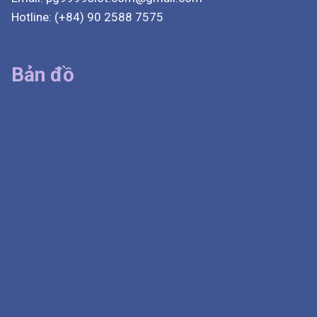
Hotline: (+84) 90 2588 7575
Bản đồ