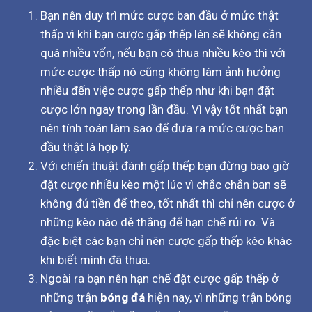
Bạn nên duy trì mức cược ban đầu ở mức thật
thấp vì khi bạn cược gấp thếp lên sẽ không cần
quá nhiều vốn, nếu bạn có thua nhiều kèo thì với
mức cược thấp nó cũng không làm ảnh hưởng
nhiều đến việc cược gấp thếp như khi bạn đặt
cược lớn ngay trong lần đầu. Vì vậy tốt nhất bạn
nên tính toán làm sao để đưa ra mức cược ban
đầu thật là hợp lý.
Với chiến thuật đánh gấp thếp bạn đừng bao giờ
đặt cược nhiều kèo một lúc vì chắc chắn ban sẽ
không đủ tiền để theo, tốt nhất thì chỉ nên cược ở
những kèo nào dễ thắng để hạn chế rủi ro. Và
đặc biệt các bạn chỉ nên cược gấp thếp kèo khác
khi biết mình đã thua.
Ngoài ra bạn nên hạn chế đặt cược gấp thếp ở
những trận
bóng đá
hiện nay, vì những trận bóng