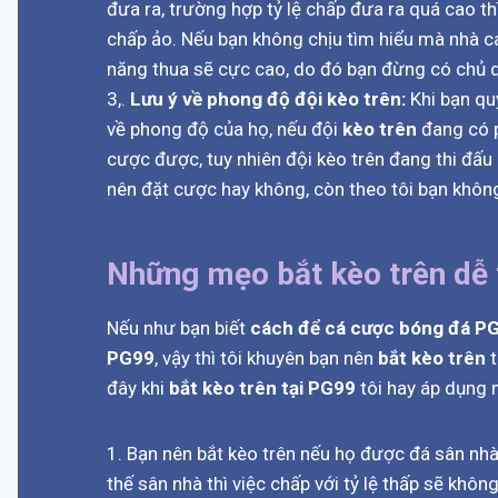
đưa ra, trường hợp tỷ lệ chấp đưa ra quá cao thì
chấp ảo. Nếu bạn không chịu tìm hiểu mà nhà cá
năng thua sẽ cực cao, do đó bạn đừng có chủ 
3,.
Lưu ý về phong độ đội kèo trên:
Khi bạn qu
về phong độ của họ, nếu đội
kèo trên
đang có p
cược được, tuy nhiên đội kèo trên đang thi đấu
nên đặt cược hay không, còn theo tôi bạn khô
Những mẹo bắt kèo trên dễ 
Nếu như bạn biết
cách để cá cược bóng đá P
PG99
, vậy thì tôi khuyên bạn nên
bắt kèo trên
t
đây khi
bắt kèo trên tại PG99
tôi hay áp dụng 
1. Bạn nên bắt kèo trên nếu họ được đá sân nhà 
thế sân nhà thì việc chấp với tỷ lệ thấp sẽ khôn