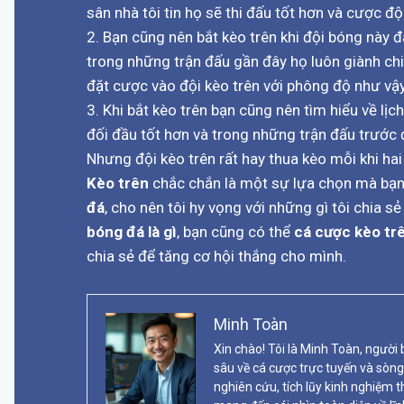
sân nhà tôi tin họ sẽ thi đấu tốt hơn và cược độ
2. Bạn cũng nên bắt kèo trên khi đội bóng này 
trong những trận đấu gần đây họ luôn giành chi
đặt cược vào đội kèo trên với phông độ như vậy
3. Khi bắt kèo trên bạn cũng nên tìm hiểu về lịc
đối đầu tốt hơn và trong những trận đấu trước 
Nhưng đội kèo trên rất hay thua kèo mỗi khi hai
Kèo trên
chắc chắn là một sự lựa chọn mà bạn
đá
, cho nên tôi hy vọng với những gì tôi chia sẻ
bóng đá là gì
, bạn cũng có thể
cá cược kèo tr
chia sẻ để tăng cơ hội thắng cho mình.
Minh Toàn
Xin chào! Tôi là Minh Toàn, ngườ
sâu về cá cược trực tuyến và sòng
nghiên cứu, tích lũy kinh nghiệm 