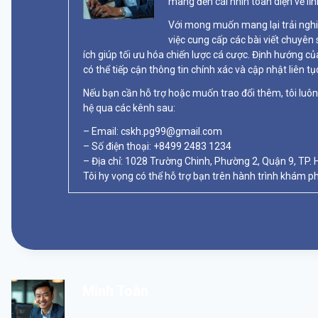
mang đến cái nhìn toàn diện về lĩn
Với mong muốn mang lại trải nghiệ
việc cung cấp các bài viết chuyê
ích giúp tối ưu hóa chiến lược cá cược. Định hướng c
có thể tiếp cận thông tin chính xác và cập nhật liên tụ
Nếu bạn cần hỗ trợ hoặc muốn trao đổi thêm, tôi luô
hệ qua các kênh sau:
– Email:
cskh.pg99@gmail.com
– Số điện thoại: +8499 2483 1234
– Địa chỉ: 1028 Trường Chinh, Phường 2, Quận 9, TP. 
Tôi hy vọng có thể hỗ trợ bạn trên hành trình khám p
Minh Toàn