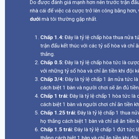
Do được đánh giá mạnh hơn nên trước trận đấ
nhà cái để việc cá cược trở lên công bằng hơn,
dưới
mà tôi thường gặp nhất.
Chấp 1.4:
Đây là tỷ lệ chấp hòa thua nửa t
trận đấu kết thúc với các tỷ số hòa và chỉ 
thắng.
Chấp 0.5:
Đây là tỷ lệ chấp hòa tức là cược
với những tỷ số hòa và chỉ ăn tiền khi đội k
Chấp 3/4:
Đây là tỷ lệ chấp 1 ăn nửa tức là
cách biệt 1 bàn và người chơi sẽ ăn đủ tiền 
Chấp 1 trái:
Đây là tỷ lệ chấp 1 hòa tức là 
cách biệt 1 bàn và người chơi chỉ ăn tiền kh
Chấp 1.25 trái:
Đây là tỷ lệ chấp 1 thua nử
họ thắng cách biệt 1 bàn và chỉ sẽ ăn tiền k
Chấp 1.5 trái:
Đây là tỷ lệ chấp 1 đứt tức l
thắng cách biệt 1 bàn và chỉ ăn tiền khi đội