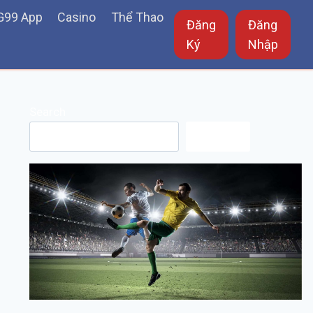
G99 App
Casino
Thể Thao
Đăng
Đăng
Ký
Nhập
Search
Search