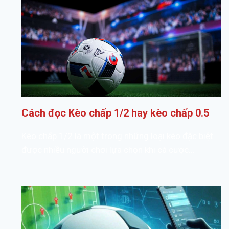
Cách đọc Kèo chấp 1/2 hay kèo chấp 0.5
Kèo chấp 1/2 là một trong những loại kèo đặc biệt
được nhiều người chơi lựa chọn khi cá cược…