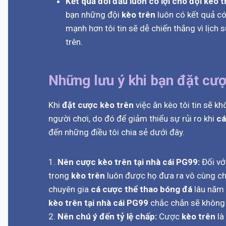
Kết quả đối đầu luôn có lợi cho đội kèo t
bạn những đội
kèo trên
luôn có kết quả có 
mạnh hơn tôi tin sẽ dễ chiến thắng vì lịch 
trên.
Những lưu ý khi bạn đặt cượ
Khi
đặt cược kèo trên
việc ăn kèo tôi tin sẽ k
người chơi, do đó để giảm thiểu sự rủi ro khi
cá
đến những điều tôi chia sẻ dưới đây.
1.
Nên cược kèo trên tại nhà cái PG99:
Đối vớ
trong
kèo trên
luôn được họ đưa ra vô cùng chí
chuyên gia
cá cược thể thao bóng đá
lâu năm 
kèo trên tại nhà cái PG99
chắc chắn sẽ không 
2.
Nên chú ý đến tỷ lệ chấp:
Cược
kèo trên
là