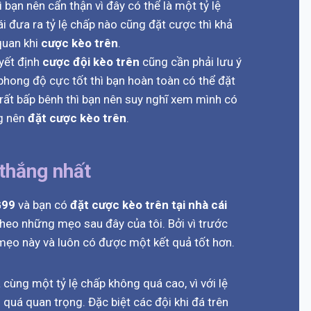
 bạn nên cẩn thận vì đây có thể là một tỷ lệ
i đưa ra tỷ lệ chấp nào cũng đặt cược thì khả
quan khi
cược kèo trên
.
yết định
cược đội kèo trên
cũng cần phải lưu ý
hong độ cực tốt thì bạn hoàn toàn có thể đặt
 rất bấp bênh thì bạn nên suy nghĩ xem mình có
ng nên
đặt cược kèo trên
.
thắng nhất
G99
và bạn có
đặt cược kèo trên tại nhà cái
heo những mẹo sau đây của tôi. Bởi vì trước
mẹo này và luôn có được một kết quả tốt hơn.
cùng một tỷ lệ chấp không quá cao, vì với lệ
g quá quan trọng. Đặc biệt các đội khi đá trên